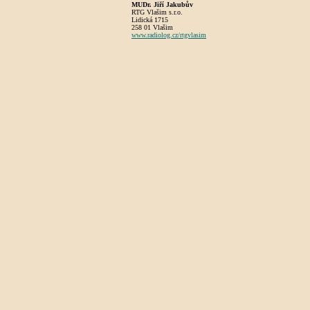
MUDr. Jiří Jakubův
RTG Vlašim s.r.o.
Lidická 1715
258 01 Vlašim
www.radiolog.cz/rtgvlasim